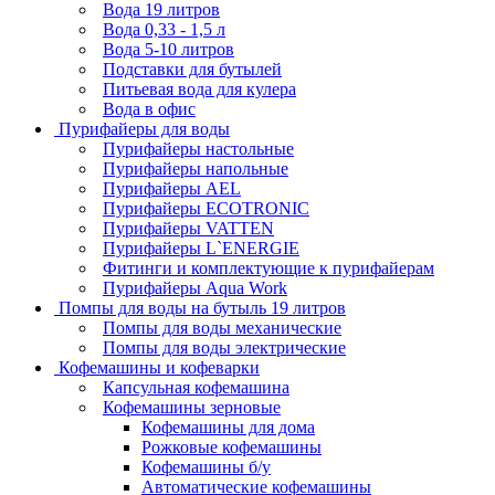
Вода 19 литров
Вода 0,33 - 1,5 л
Вода 5-10 литров
Подставки для бутылей
Питьевая вода для кулера
Вода в офис
Пурифайеры для воды
Пурифайеры настольные
Пурифайеры напольные
Пурифайеры AEL
Пурифайеры ECOTRONIC
Пурифайеры VATTEN
Пурифайеры L`ENERGIE
Фитинги и комплектующие к пурифайерам
Пурифайеры Aqua Work
Помпы для воды на бутыль 19 литров
Помпы для воды механические
Помпы для воды электрические
Кофемашины и кофеварки
Капсульная кофемашина
Кофемашины зерновые
Кофемашины для дома
Рожковые кофемашины
Кофемашины б/у
Автоматические кофемашины