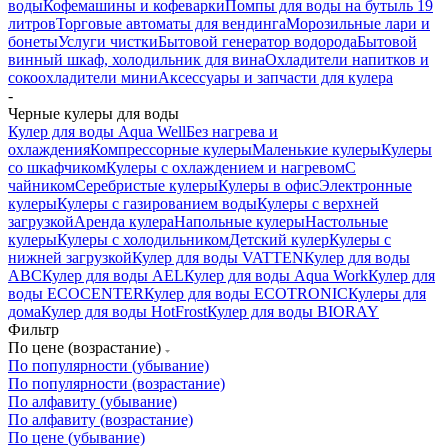
воды
Кофемашины и кофеварки
Помпы для воды на бутыль 19
литров
Торговые автоматы для вендинга
Морозильные лари и
бонеты
Услуги чистки
Бытовой генератор водорода
Бытовой
винный шкаф, холодильник для вина
Охладители напитков и
сокоохладители мини
Аксессуары и запчасти для кулера
-
Черные кулеры для воды
Кулер для воды Aqua Well
Без нагрева и
охлаждения
Компрессорные кулеры
Маленькие кулеры
Кулеры
со шкафчиком
Кулеры с охлаждением и нагревом
С
чайником
Серебристые кулеры
Кулеры в офис
Электронные
кулеры
Кулеры с газированием воды
Кулеры с верхней
загрузкой
Аренда кулера
Напольные кулеры
Настольные
кулеры
Кулеры с холодильником
Детский кулер
Кулеры с
нижней загрузкой
Кулер для воды VATTEN
Кулер для воды
ABC
Кулер для воды AEL
Кулер для воды Aqua Work
Кулер для
воды ECOCENTER
Кулер для воды ECOTRONIC
Кулеры для
дома
Кулер для воды HotFrost
Кулер для воды BIORAY
Фильтр
По цене (возрастание)
По популярности (убывание)
По популярности (возрастание)
По алфавиту (убывание)
По алфавиту (возрастание)
По цене (убывание)