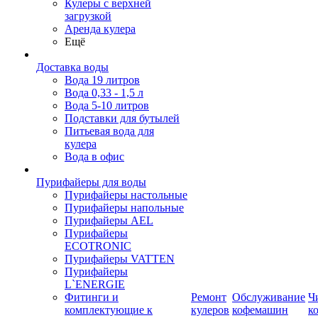
Кулеры с верхней
загрузкой
Аренда кулера
Ещё
Доставка воды
Вода 19 литров
Вода 0,33 - 1,5 л
Вода 5-10 литров
Подставки для бутылей
Питьевая вода для
кулера
Вода в офис
Пурифайеры для воды
Пурифайеры настольные
Пурифайеры напольные
Пурифайеры AEL
Пурифайеры
ECOTRONIC
Пурифайеры VATTEN
Пурифайеры
L`ENERGIE
Фитинги и
Ремонт
Обслуживание
Ч
комплектующие к
кулеров
кофемашин
к